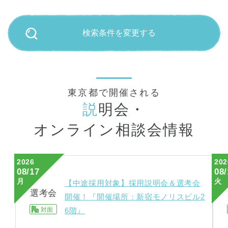
検索条件を変更する
東京都で開催される
説
明会・
オンライン相談会情報
2026
202
08/17
08/
月
火
【中途採用対象】採用説明会＆選考会
選考会
開催！『開催場所：新宿モノリスビル2
対面
6階』