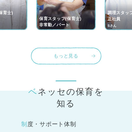
保育士)
調理スタッフ
保育スタッフ(保育士)
ト
正社員
非常勤／パート
Sさん
もっと見る
ベネッセの保育
を
知る
制度・サポート体制