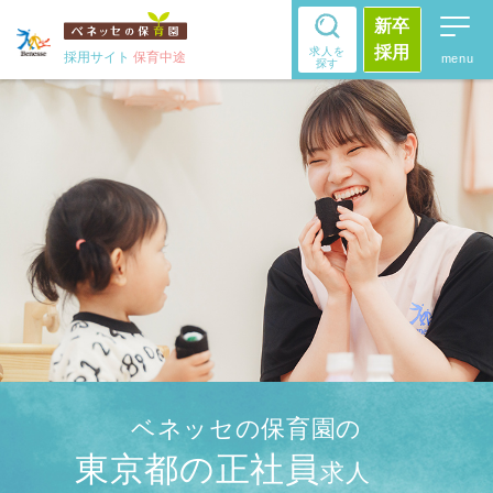
新卒
採用
求人を
採用サイト
保育中途
探す
ベネッセの保育園の
東京都の正社員
求人