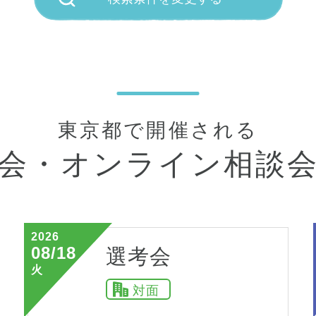
東京都で開催される
会・
オンライン相談
2026
08/18
選考会
火
対面