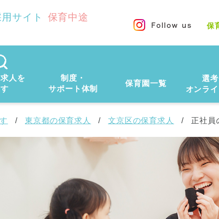
採用サイト
保育中途
保
の求人を
制度・
選考
保育園一覧
探す
サポート体制
オンライ
す
東京都の保育求人
文京区の保育求人
正社員