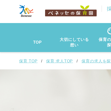
大切にしている
保育
TOP
想い
保育 TOP
保育 求人TOP
保育の求人を探