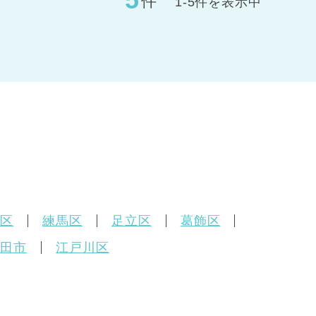
件
1-5件を表示中
橋区
練馬区
足立区
葛飾区
町田市
江戸川区