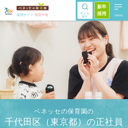
新卒
採用
求人を
採用サイト
保育中途
探す
ベネッセの保育園の
千代田区（東京都）の正社員