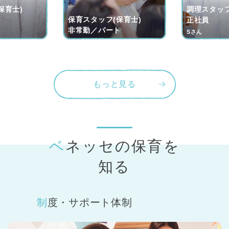
保育士)
調理スタッフ
保育スタッフ(保育士)
ト
正社員
非常勤／パート
Sさん
もっと見る
ベネッセの保育
を
知る
制度・サポート体制