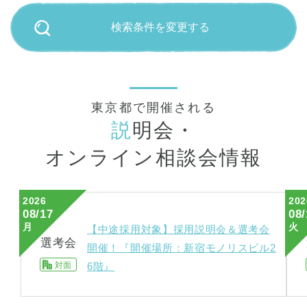
検索条件を変更する
東京都で開催される
説
明会・
オンライン相談会情報
2026
202
08/17
08/
月
火
【中途採用対象】採用説明会＆選考会
選考会
開催！『開催場所：新宿モノリスビル2
対面
6階』