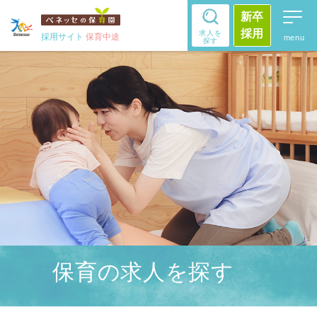
新卒
採用
求人を
採用サイト
保育中途
探す
保育の求人を探す