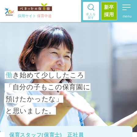
新卒
採用
求人を
採用サイト
保育中途
探す
働き始めて少ししたころ
「自分の子もこの保育園に
預けたかったな」
と思いました。
保育スタッフ(保育士) 正社員