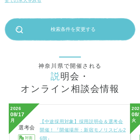
全ての求人をみる
検索条件を変更する
神奈川県で開催される
説
明会・
オンライン相談会情報
2026
202
08/17
08/
月
火
【中途採用対象】採用説明会＆選考会
選考会
開催！『開催場所：新宿モノリスビル2
対面
6階』