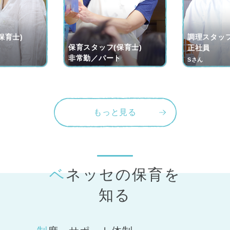
保育士)
調理スタッフ
保育スタッフ(保育士)
ト
正社員
非常勤／パート
Sさん
もっと見る
ベネッセの保育
を
知る