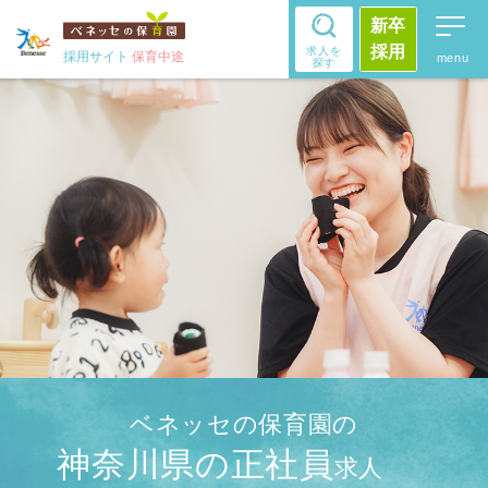
新卒
採用
求人を
採用サイト
保育中途
探す
ベネッセの保育園の
神奈川県の正社員
求人