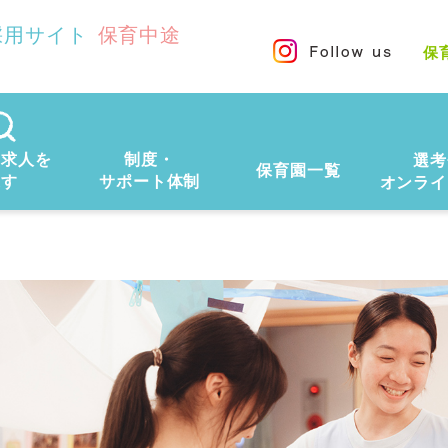
採用サイト
保育中途
保
の求人を
制度・
選考
保育園一覧
探す
サポート体制
オンライ