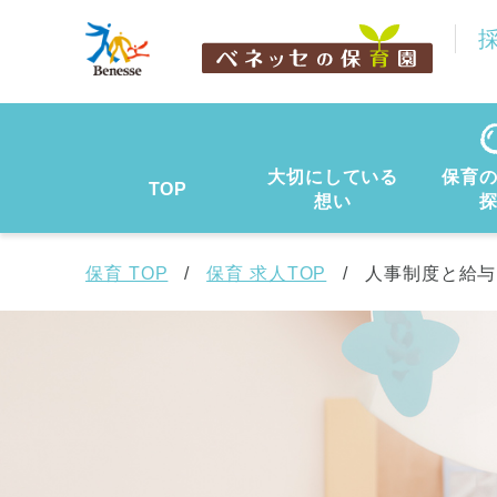
大切にしている
保育
TOP
想い
保育 TOP
保育 求人TOP
人事制度と給与