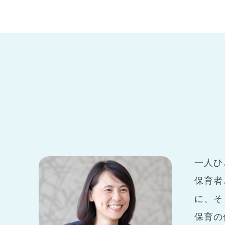
一人ひ
保育者
に、そ
保育の