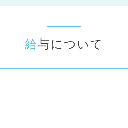
給
与について