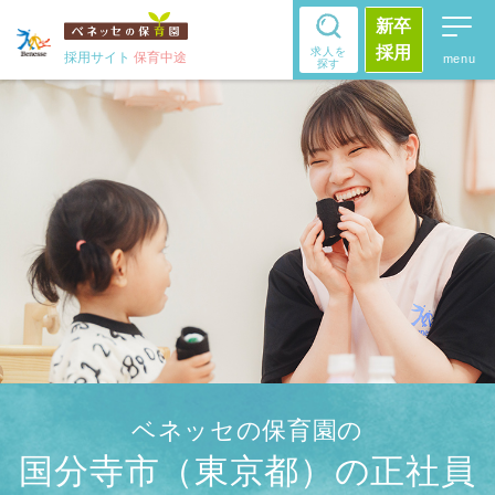
新卒
採用
求人を
採用サイト
保育中途
探す
ベネッセの保育園の
国分寺市（東京都）の正社員