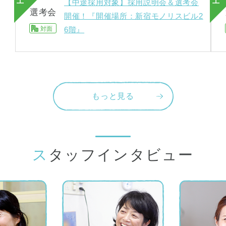
土
土
【中途採用対象】採用説明会＆選考会
選考会
開催！『開催場所：新宿モノリスビル2
対面
6階』
もっと見る
スタッフインタビュー