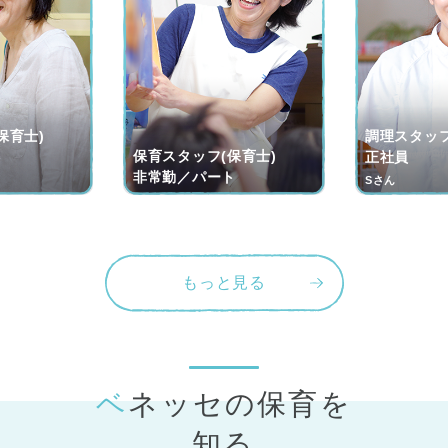
保育士)
調理スタッフ
保育スタッフ(保育士)
ト
正社員
非常勤／パート
Sさん
もっと見る
ベネッセの保育
を
知る