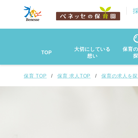
大切にしている
保育
TOP
想い
保育 TOP
保育 求人TOP
保育の求人を探