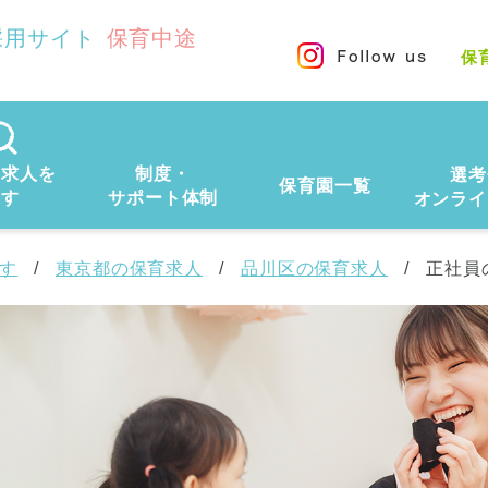
採用サイト
保育中途
保
の求人を
制度・
選考
保育園一覧
探す
サポート体制
オンライ
す
東京都の保育求人
品川区の保育求人
正社員