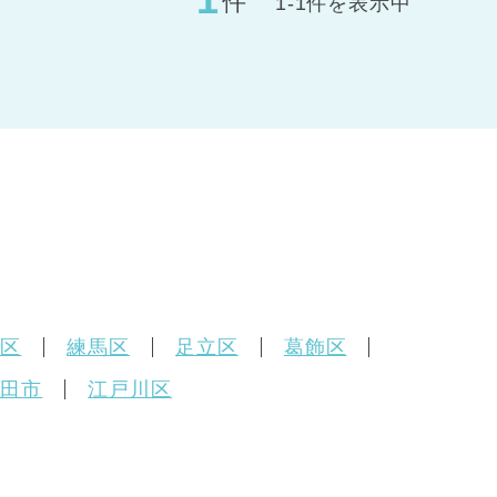
件
1-1件を表示中
橋区
練馬区
足立区
葛飾区
町田市
江戸川区