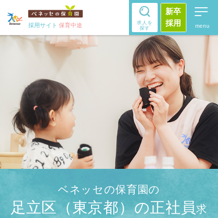
新卒
採用
求人を
採用サイト
保育中途
探す
ベネッセの保育園の
足立区（東京都）の正社員
求