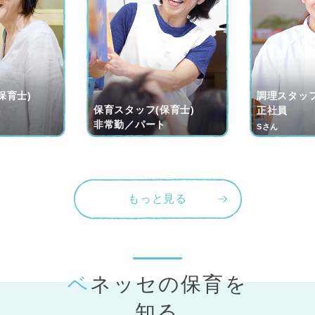
保育士)
調理スタッフ
保育スタッフ(保育士)
ト
正社員
非常勤／パート
Sさん
もっと見る
ベネッセの保育
を
知る