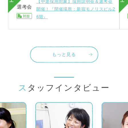
土
土
【中途採用対象】採用説明会＆選考会
選考会
開催！『開催場所：新宿モノリスビル2
対面
6階』
もっと見る
スタッフインタビュー