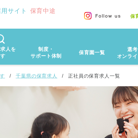
採用サイト
保育中途
保
の求人を
制度・
選考
保育園一覧
探す
サポート体制
オンライ
す
千葉県の保育求人
正社員の保育求人一覧