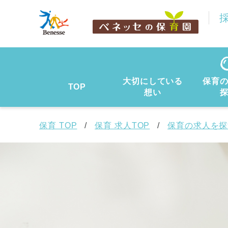
大切にしている
保育
TOP
想い
保育 TOP
保育 求人TOP
保育の求人を探