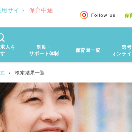
採用サイト
保育中途
保
の求人を
制度・
選考
保育園一覧
探す
サポート体制
オンライ
す
検索結果一覧