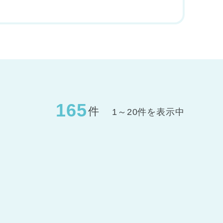
165
件
1～20件を表示中