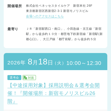
開催場所
株式会社ベネッセスタイルケア 新宿本社 26F
東京都新宿区西新宿2-3-1 新宿モノリスビル
会場へのアクセスはこちら
最寄り
ＪＲ「新宿駅西口・南口」、小田急線・京王線「新宿
駅」から徒歩約１０分・都営地下鉄新宿線「新宿駅(新
都心口)」、大江戸線「都庁前駅」から徒歩約５分
8
18
月
日
2026年
10:00～12:30
（火）
選考会
対面
【中途採用対象】採用説明会＆選考会開
催！『開催場所：新宿モノリスビル26
階』