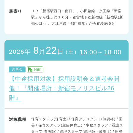
最寄り
ＪＲ「新宿駅西口・南口」、小田急線・京王線「新宿
駅」から徒歩約１０分・都営地下鉄新宿線「新宿駅(新
都心口)」、大江戸線「都庁前駅」から徒歩約５分
8
22
月
日
2026年
16:00～18:00
（土）
選考会
対面
【中途採用対象】採用説明会＆選考会開
催！『開催場所：新宿モノリスビル26
階』
対象職種
保育スタッフ(保育士) / 保育アシスタント(無資格) / 園
長 / 保育スタッフ(主任保育士) / 事務スタッフ / 看護ス
タッフ(看護師) / 調理スタッフ(調理師・栄養士) / 用務