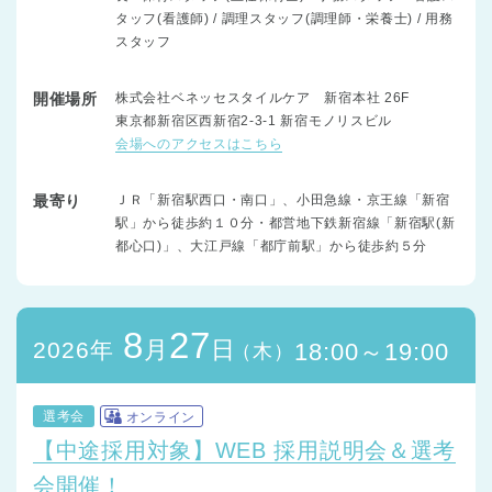
タッフ(看護師) / 調理スタッフ(調理師・栄養士) / 用務
スタッフ
開催場所
株式会社ベネッセスタイルケア 新宿本社 26F
東京都新宿区西新宿2-3-1 新宿モノリスビル
会場へのアクセスはこちら
最寄り
ＪＲ「新宿駅西口・南口」、小田急線・京王線「新宿
駅」から徒歩約１０分・都営地下鉄新宿線「新宿駅(新
都心口)」、大江戸線「都庁前駅」から徒歩約５分
8
27
月
日
2026年
18:00～19:00
（木）
選考会
オンライン
【中途採用対象】WEB 採用説明会＆選考
会開催！