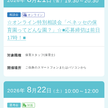
月
日
2026年
19:30～20:30
（金）
相談会
オンライン
☆オンライン特別相談会「ベネッセの保
育園ってどんな園？」☆■応募締切は前日
17時！■
対象職種
保育スタッフ(保育士)
開催場所
ご自身のスマートフォンまたはパソコンから
8
22
月
日
2026年
10:00～12:00
（土）
選考会
対面