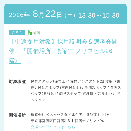
8
22
月
日
2026年
13:30～15:30
（土）
選考会
対面
【中途採用対象】採用説明会＆選考会開
催！『開催場所：新宿モノリスビル26
階』
対象職種
保育スタッフ(保育士) / 保育アシスタント(無資格) / 園
長 / 保育スタッフ(主任保育士) / 事務スタッフ / 看護ス
タッフ(看護師) / 調理スタッフ(調理師・栄養士) / 用務
スタッフ
開催場所
株式会社ベネッセスタイルケア 新宿本社 26F
東京都新宿区西新宿2-3-1 新宿モノリスビル
会場へのアクセスはこちら