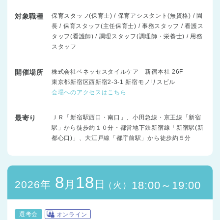
対象職種
保育スタッフ(保育士) / 保育アシスタント(無資格) / 園
長 / 保育スタッフ(主任保育士) / 事務スタッフ / 看護ス
タッフ(看護師) / 調理スタッフ(調理師・栄養士) / 用務
スタッフ
開催場所
株式会社ベネッセスタイルケア 新宿本社 26F
東京都新宿区西新宿2-3-1 新宿モノリスビル
会場へのアクセスはこちら
最寄り
ＪＲ「新宿駅西口・南口」、小田急線・京王線「新宿
駅」から徒歩約１０分・都営地下鉄新宿線「新宿駅(新
都心口)」、大江戸線「都庁前駅」から徒歩約５分
8
18
月
日
2026年
18:00～19:00
（火）
選考会
オンライン