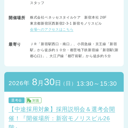
スタッフ
開催場所
株式会社ベネッセスタイルケア 新宿本社 26F
東京都新宿区西新宿2-3-1 新宿モノリスビル
会場へのアクセスはこちら
最寄り
ＪＲ「新宿駅西口・南口」、小田急線・京王線「新宿
駅」から徒歩約１０分・都営地下鉄新宿線「新宿駅(新
都心口)」、大江戸線「都庁前駅」から徒歩約５分
8
30
月
日
2026年
13:30～15:30
（日）
選考会
対面
【中途採用対象】採用説明会＆選考会開
催！『開催場所：新宿モノリスビル26
階』