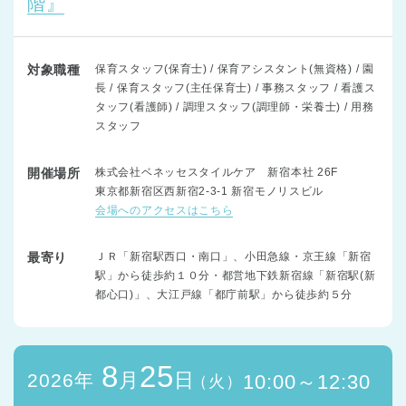
階』
対象職種
保育スタッフ(保育士) / 保育アシスタント(無資格) / 園
長 / 保育スタッフ(主任保育士) / 事務スタッフ / 看護ス
タッフ(看護師) / 調理スタッフ(調理師・栄養士) / 用務
スタッフ
開催場所
株式会社ベネッセスタイルケア 新宿本社 26F
東京都新宿区西新宿2-3-1 新宿モノリスビル
会場へのアクセスはこちら
最寄り
ＪＲ「新宿駅西口・南口」、小田急線・京王線「新宿
駅」から徒歩約１０分・都営地下鉄新宿線「新宿駅(新
都心口)」、大江戸線「都庁前駅」から徒歩約５分
8
25
月
日
2026年
10:00～12:30
（火）