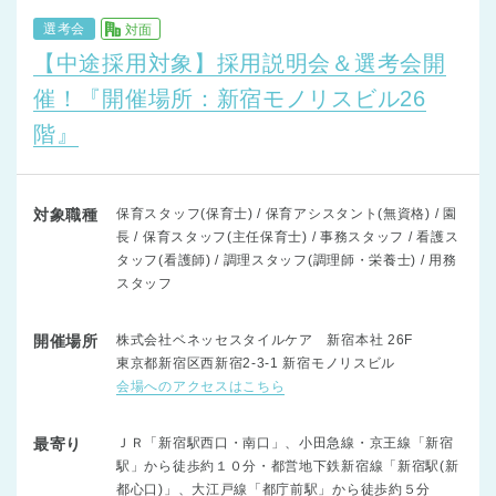
選考会
対面
【中途採用対象】採用説明会＆選考会開
催！『開催場所：新宿モノリスビル26
階』
対象職種
保育スタッフ(保育士) / 保育アシスタント(無資格) / 園
長 / 保育スタッフ(主任保育士) / 事務スタッフ / 看護ス
タッフ(看護師) / 調理スタッフ(調理師・栄養士) / 用務
スタッフ
開催場所
株式会社ベネッセスタイルケア 新宿本社 26F
東京都新宿区西新宿2-3-1 新宿モノリスビル
会場へのアクセスはこちら
最寄り
ＪＲ「新宿駅西口・南口」、小田急線・京王線「新宿
駅」から徒歩約１０分・都営地下鉄新宿線「新宿駅(新
都心口)」、大江戸線「都庁前駅」から徒歩約５分