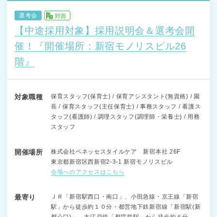
選考会
対面
【中途採用対象】採用説明会＆選考会開
催！『開催場所：新宿モノリスビル26
階』
対象職種
保育スタッフ(保育士) / 保育アシスタント(無資格) / 園
長 / 保育スタッフ(主任保育士) / 事務スタッフ / 看護ス
タッフ(看護師) / 調理スタッフ(調理師・栄養士) / 用務
スタッフ
開催場所
株式会社ベネッセスタイルケア 新宿本社 26F
東京都新宿区西新宿2-3-1 新宿モノリスビル
会場へのアクセスはこちら
最寄り
ＪＲ「新宿駅西口・南口」、小田急線・京王線「新宿
駅」から徒歩約１０分・都営地下鉄新宿線「新宿駅(新
都心口)」、大江戸線「都庁前駅」から徒歩約５分