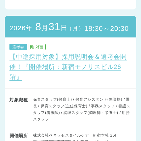
8
31
月
日
2026年
18:30～20:30
（月）
選考会
対面
【中途採用対象】採用説明会＆選考会開
催！『開催場所：新宿モノリスビル26
階』
対象職種
保育スタッフ(保育士) / 保育アシスタント(無資格) / 園
長 / 保育スタッフ(主任保育士) / 事務スタッフ / 看護ス
タッフ(看護師) / 調理スタッフ(調理師・栄養士) / 用務
スタッフ
開催場所
株式会社ベネッセスタイルケア 新宿本社 26F