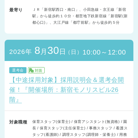
最寄り
ＪＲ「新宿駅西口・南口」、小田急線・京王線「新宿
駅」から徒歩約１０分・都営地下鉄新宿線「新宿駅(新
都心口)」、大江戸線「都庁前駅」から徒歩約５分
8
30
月
日
2026年
10:00～12:00
（日）
選考会
対面
【中途採用対象】採用説明会＆選考会開
催！『開催場所：新宿モノリスビル26
階』
対象職種
保育スタッフ(保育士) / 保育アシスタント(無資格) / 園
長 / 保育スタッフ(主任保育士) / 事務スタッフ / 看護ス
タッフ(看護師) / 調理スタッフ(調理師・栄養士) / 用務