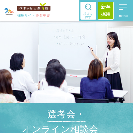
新卒
採用
求人を
採用サイト
保育中途
探す
選考会・
オンライン相談会