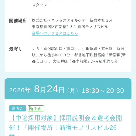
スタッフ
開催場所
株式会社ベネッセスタイルケア 新宿本社 26F
東京都新宿区西新宿2-3-1 新宿モノリスビル
会場へのアクセスはこちら
最寄り
ＪＲ「新宿駅西口・南口」、小田急線・京王線「新宿
駅」から徒歩約１０分・都営地下鉄新宿線「新宿駅(新
都心口)」、大江戸線「都庁前駅」から徒歩約５分
8
24
月
日
2026年
18:30～20:30
（月）
選考会
対面
【中途採用対象】採用説明会＆選考会開
催！『開催場所：新宿モノリスビル26