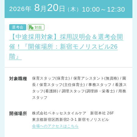
8
20
月
日
2026年
10:00～12:30
（木）
選考会
対面
【中途採用対象】採用説明会＆選考会開
催！『開催場所：新宿モノリスビル26
階』
対象職種
保育スタッフ(保育士) / 保育アシスタント(無資格) / 園
長 / 保育スタッフ(主任保育士) / 事務スタッフ / 看護ス
タッフ(看護師) / 調理スタッフ(調理師・栄養士) / 用務
スタッフ
開催場所
株式会社ベネッセスタイルケア 新宿本社 26F
東京都新宿区西新宿2-3-1 新宿モノリスビル
会場へのアクセスはこちら