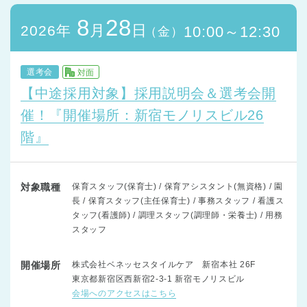
8
28
月
日
2026年
10:00～12:30
（金）
選考会
対面
【中途採用対象】採用説明会＆選考会開
催！『開催場所：新宿モノリスビル26
階』
対象職種
保育スタッフ(保育士) / 保育アシスタント(無資格) / 園
長 / 保育スタッフ(主任保育士) / 事務スタッフ / 看護ス
タッフ(看護師) / 調理スタッフ(調理師・栄養士) / 用務
スタッフ
開催場所
株式会社ベネッセスタイルケア 新宿本社 26F
東京都新宿区西新宿2-3-1 新宿モノリスビル
会場へのアクセスはこちら