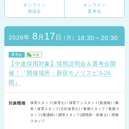
オンライン
オンライン
相談会
選考会
8
17
月
日
2026年
18:30～20:30
（月）
選考会
対面
【中途採用対象】採用説明会＆選考会開
催！『開催場所：新宿モノリスビル26
階』
対象職種
保育スタッフ(保育士) / 保育アシスタント(無資格) / 園
長 / 保育スタッフ(主任保育士) / 事務スタッフ / 看護ス
タッフ(看護師) / 調理スタッフ(調理師・栄養士) / 用務
スタッフ