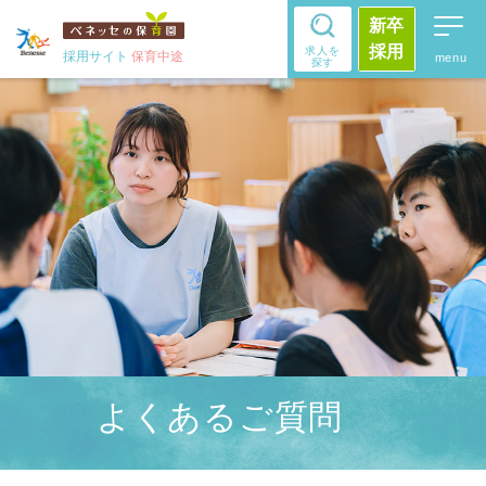
新卒
採用
求人を
採用サイト
保育中途
探す
よくあるご質問