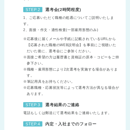
STEP.2
選考会(2時間程度)
1、ご応募いただく職種の処遇についてご説明いたしま
す。
2、面接・作文・適性検査(一部雇用形態のみ)
※応募後に届くメールや手紙に記載されているURLから
【応募された職種のWEB説明会】を事前にご視聴いた
だいた後に、選考会にご参加ください。
※面接ご希望の方は履歴書と資格証の原本・コピーをご持
参下さい。
※職種・雇用形態により2次選考を実施する場合がありま
す。
※筆記用具をお持ちください。
※応募職種・応募状況等によって選考方法が異なる場合が
あります。
STEP.3
選考結果のご連絡
電話もしくは郵送にて選考結果をご連絡いたします。
STEP.4
内定・入社までのフォロー