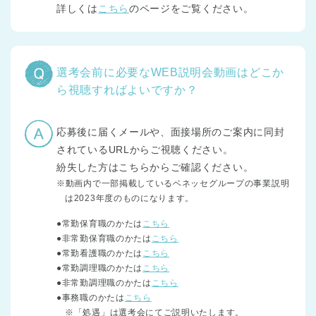
詳しくは
こちら
のページをご覧ください。
選考会前に必要なWEB説明会動画はどこか
ら視聴すればよいですか？
応募後に届くメールや、面接場所のご案内に同封
されているURLからご視聴ください。
紛失した方はこちらからご確認ください。
※動画内で一部掲載しているベネッセグループの事業説明
は2023年度のものになります。
●常勤保育職のかたは
こちら
●非常勤保育職のかたは
こちら
●常勤看護職のかたは
こちら
●常勤調理職のかたは
こちら
●非常勤調理職のかたは
こちら
●事務職のかたは
こちら
※「処遇」は選考会にてご説明いたします。