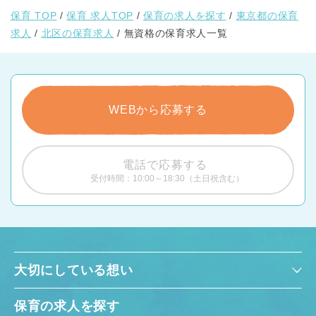
保育 TOP
保育 求人TOP
保育の求人を探す
東京都の保育
求人
北区の保育求人
無資格の保育求人一覧
WEBから応募する
電話で応募する
受付時間：10:00～18:30（土日祝含む）
大切にしている想い
保育の求人を探す