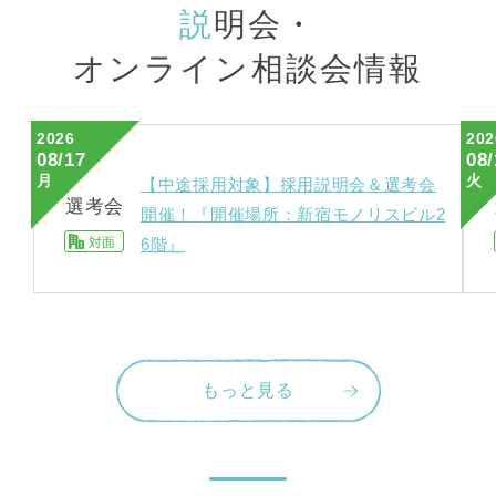
説
明会・
オンライン相談会情報
2026
202
08/17
08/
月
火
【中途採用対象】採用説明会＆選考会
選考会
開催！『開催場所：新宿モノリスビル2
対面
6階』
もっと見る