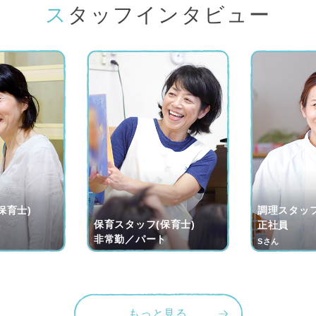
スタッフインタビュー
保育士)
調理スタッフ
保育スタッフ(保育士)
ト
正社員
非常勤／パート
Sさん
もっと見る