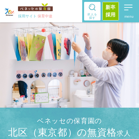
新卒
採用
求人を
採用サイト
保育中途
探す
ベネッセの保育園の
北区（東京都）の無資格
求人