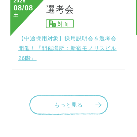
2026
08/08
選考会
土
対面
【中途採用対象】採用説明会＆選考会
開催！『開催場所：新宿モノリスビル
26階』
もっと見る