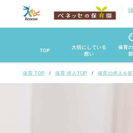
大切にしている
保育
TOP
想い
保育 TOP
保育 求人TOP
保育の求人を探