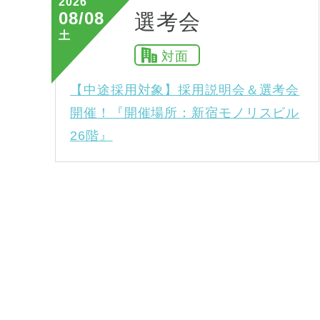
2026
08/08
選考会
土
対面
【中途採用対象】採用説明会＆選考会
開催！『開催場所：新宿モノリスビル
26階』