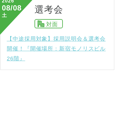
2026
08/08
選考会
土
対面
【中途採用対象】採用説明会＆選考会
開催！『開催場所：新宿モノリスビル
26階』