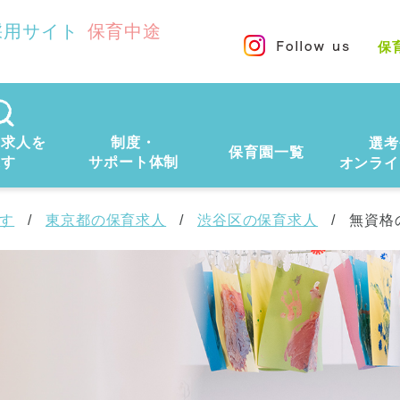
採用サイト
保育中途
保
の求人を
制度・
選考
保育園一覧
探す
サポート体制
オンライ
す
東京都の保育求人
渋谷区の保育求人
無資格