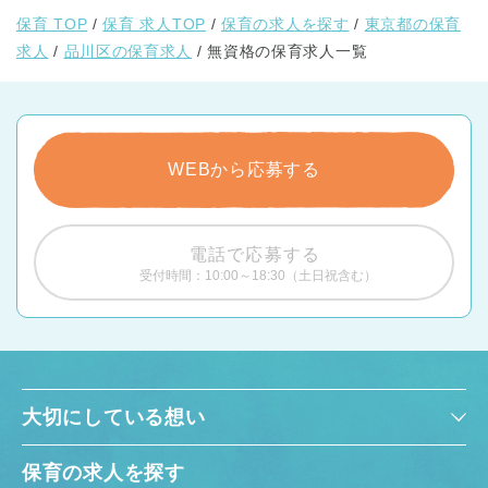
保育 TOP
保育 求人TOP
保育の求人を探す
東京都の保育
求人
品川区の保育求人
無資格の保育求人一覧
WEBから応募する
電話で応募する
受付時間：10:00～18:30（土日祝含む）
大切にしている想い
保育の求人を探す