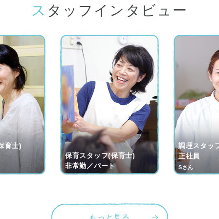
スタッフインタビュー
保育士)
調理スタッフ
保育スタッフ(保育士)
ト
正社員
非常勤／パート
Sさん
もっと見る