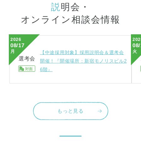
説
明会・
オンライン相談会情報
2026
202
08/17
08/
月
火
【中途採用対象】採用説明会＆選考会
選考会
開催！『開催場所：新宿モノリスビル2
対面
6階』
もっと見る