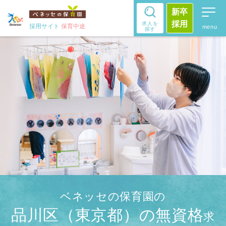
新卒
採用
求人を
採用サイト
保育中途
探す
ベネッセの保育園の
品川区（東京都）の無資格
求