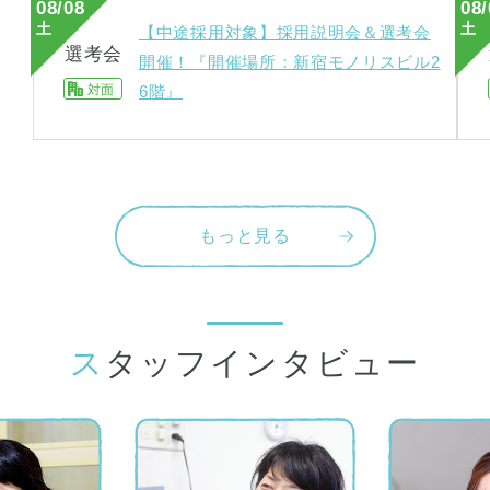
08/08
08/
土
土
【中途採用対象】採用説明会＆選考会
選考会
開催！『開催場所：新宿モノリスビル2
対面
6階』
もっと見る
スタッフインタビュー