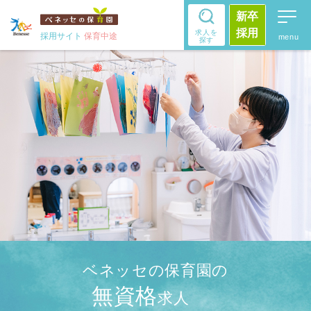
新卒
採用
求人を
採用サイト
保育中途
探す
ベネッセの保育園の
無資格
求人