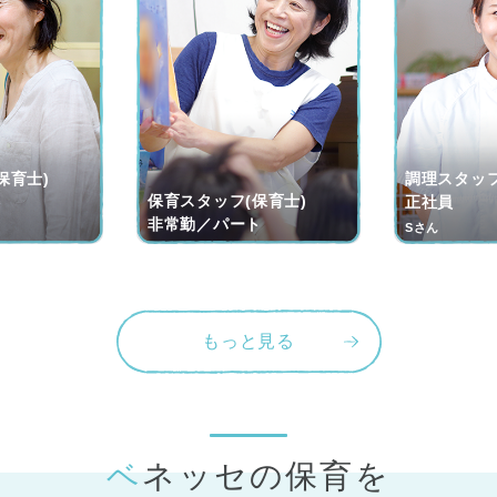
保育士)
調理スタッフ
保育スタッフ(保育士)
ト
正社員
非常勤／パート
Sさん
もっと見る
ベネッセの保育
を