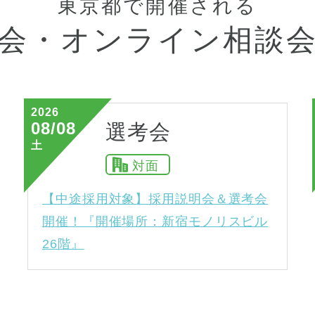
東京都で開催される
会・
オンライン相談
2026
08/08
選考会
土
対面
【中途採用対象】採用説明会＆選考会
開催！『開催場所：新宿モノリスビル
26階』