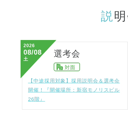
説
明
2026
08/08
選考会
土
対面
【中途採用対象】採用説明会＆選考会
開催！『開催場所：新宿モノリスビル
26階』