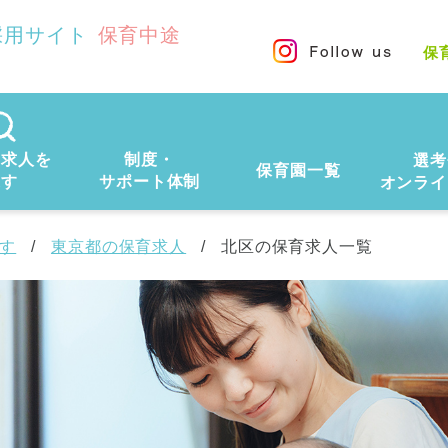
採用サイト
保育中途
保
の求人を
制度・
選考
保育園一覧
探す
サポート体制
オンライ
す
東京都の保育求人
北区の保育求人一覧