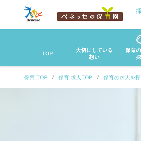
大切にしている
保育
TOP
想い
保育 TOP
保育 求人TOP
保育の求人を探