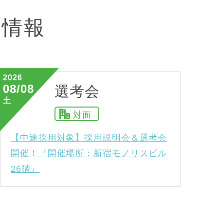
会情報
2026
08/08
選考会
土
対面
【中途採用対象】採用説明会＆選考会
開催！『開催場所：新宿モノリスビル
26階』