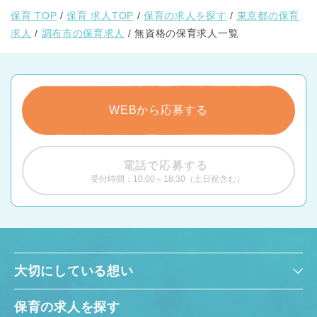
保育 TOP
保育 求人TOP
保育の求人を探す
東京都の保育
求人
調布市の保育求人
無資格の保育求人一覧
WEBから応募する
電話で応募する
受付時間：10:00～18:30（土日祝含む）
大切にしている想い
保育の求人を探す