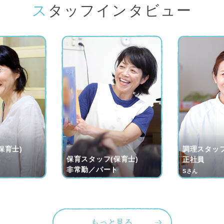
スタッフインタビュー
保育士)
調理スタッフ
保育スタッフ(保育士)
ト
正社員
非常勤／パート
Sさん
もっと見る