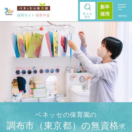
新卒
採用
求人を
採用サイト
保育中途
探す
ベネッセの保育園の
調布市（東京都）の無資格
求