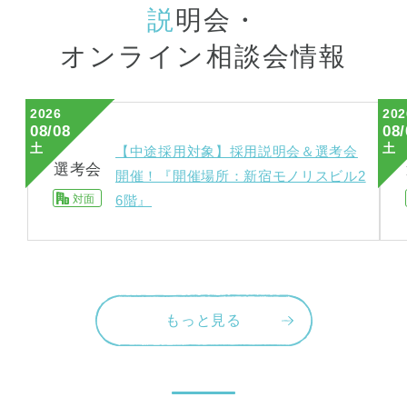
説
明会・
オンライン相談会情報
2026
202
08/08
08/
土
土
【中途採用対象】採用説明会＆選考会
選考会
開催！『開催場所：新宿モノリスビル2
対面
6階』
もっと見る