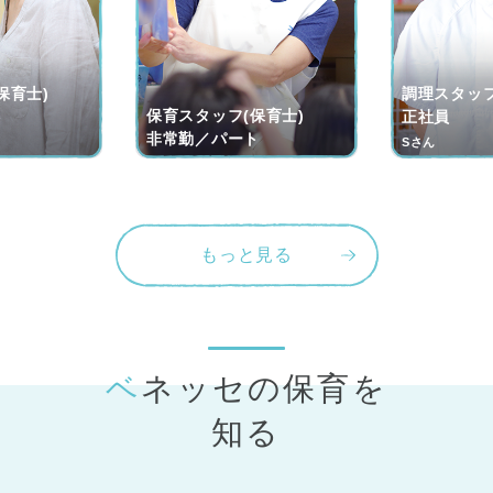
保育士)
調理スタッフ
保育スタッフ(保育士)
ト
正社員
非常勤／パート
Sさん
もっと見る
ベネッセの保育
を
知る