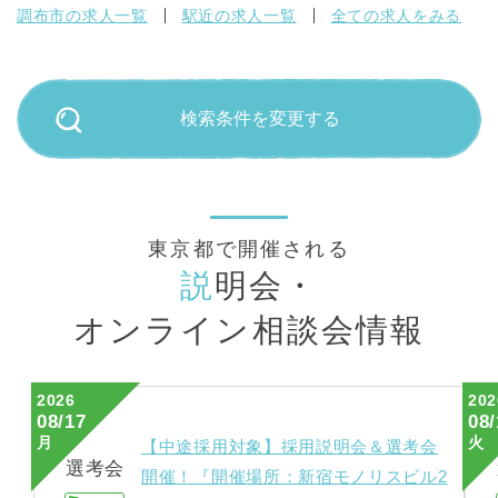
調布市の求人一覧
駅近の求人一覧
全ての求人をみる
検索条件を変更する
東京都で開催される
説
明会・
オンライン相談会情報
2026
202
08/17
08/
月
火
【中途採用対象】採用説明会＆選考会
選考会
開催！『開催場所：新宿モノリスビル2