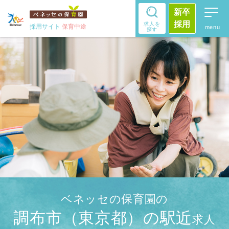
新卒
採用
求人を
採用サイト
保育中途
探す
ベネッセの保育園の
調布市（東京都）の駅近
求人