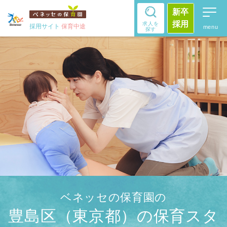
新卒
採用
求人を
採用サイト
保育中途
探す
ベネッセの保育園の
豊島区（東京都）の保育スタ