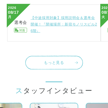
2026
202
08/17
08/
月
火
【中途採用対象】採用説明会＆選考会
選考会
開催！『開催場所：新宿モノリスビル2
対面
6階』
もっと見る
スタッフインタビュー