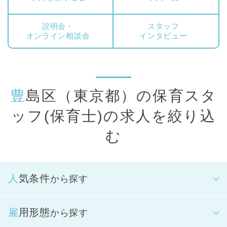
当していただきます。指導計画の立案、保育室環境整備、保護
者支援、行事担当など、クラス運営に関わる全てのことを担っ
説明会・
スタッフ
ていただきます。クラス担任は複数担任制となるため、同僚と
オンライン相談会
インタビュー
協力しながら保育を実践していきます。
パート・アルバイトの方には、正社員保育スタッフをサポート
し、朝の受け入れから昼にかけて、もしくは夕方から夜の延長
時間帯を中心に保育に携わっていただきます。また、縫い物な
豊島区（東京都）の保育スタ
どの製作や、保育室のお掃除やお洗濯、おもちゃの清掃などの
周辺業務もお願いしています。
ッフ(保育士)の求人を絞り込
こどもたちにとっては、安心して過ごせる保育園にいるおとな
む
の一人です。スタッフ間のチームワークを大切にしながら、そ
の子らしい成長を見守っていきます。
人気条件
から探す
雇用形態
から探す