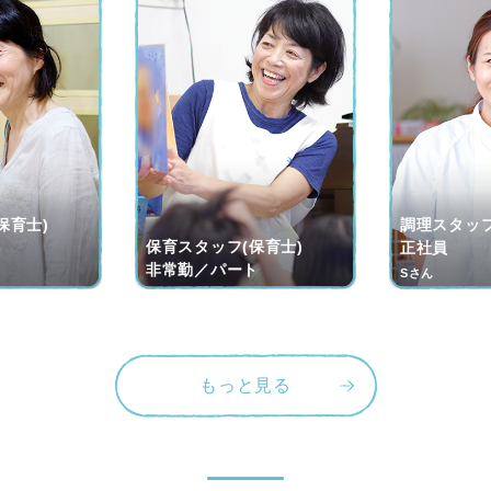
保育士)
調理スタッフ
保育スタッフ(保育士)
ト
正社員
非常勤／パート
Sさん
もっと見る