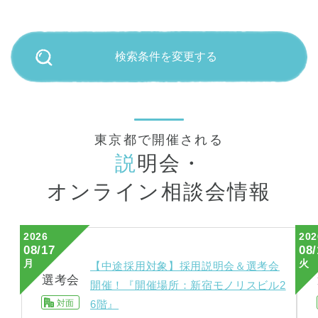
検索条件を変更する
東京都で開催される
説
明会・
オンライン相談会情報
2026
202
08/17
08/
月
火
【中途採用対象】採用説明会＆選考会
選考会
開催！『開催場所：新宿モノリスビル2
対面
6階』