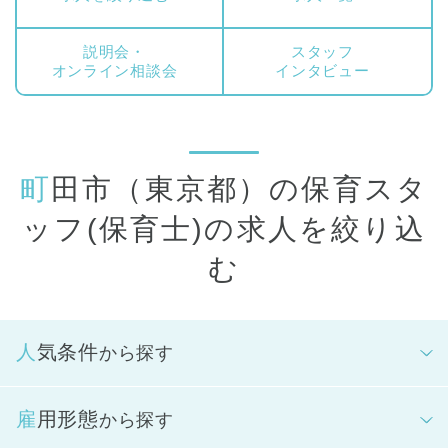
当していただきます。指導計画の立案、保育室環境整備、保護
者支援、行事担当など、クラス運営に関わる全てのことを担っ
説明会・
スタッフ
ていただきます。クラス担任は複数担任制となるため、同僚と
オンライン相談会
インタビュー
協力しながら保育を実践していきます。
パート・アルバイトの方には、正社員保育スタッフをサポート
し、朝の受け入れから昼にかけて、もしくは夕方から夜の延長
時間帯を中心に保育に携わっていただきます。また、縫い物な
町田市（東京都）の保育スタ
どの製作や、保育室のお掃除やお洗濯、おもちゃの清掃などの
周辺業務もお願いしています。
ッフ(保育士)の求人を絞り込
こどもたちにとっては、安心して過ごせる保育園にいるおとな
む
の一人です。スタッフ間のチームワークを大切にしながら、そ
の子らしい成長を見守っていきます。
人気条件
から探す
雇用形態
から探す