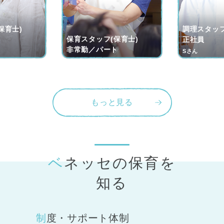
保育士)
調理スタッフ
保育スタッフ(保育士)
ト
正社員
非常勤／パート
Sさん
もっと見る
ベネッセの保育
を
知る
制度・サポート体制