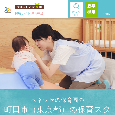
新卒
採用
求人を
採用サイト
保育中途
探す
ベネッセの保育園の
町田市（東京都）の保育スタ