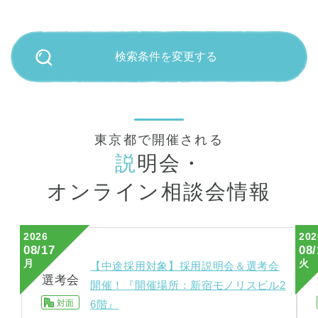
検索条件を変更する
東京都で開催される
説
明会・
オンライン相談会情報
2026
202
08/17
08/
月
火
【中途採用対象】採用説明会＆選考会
選考会
開催！『開催場所：新宿モノリスビル2
対面
6階』