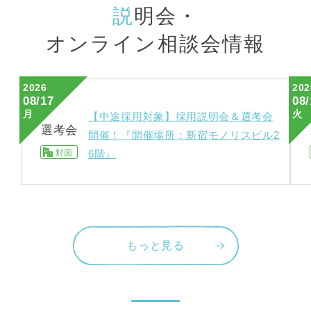
説
明会・
オンライン相談会情報
2026
202
08/17
08/
月
火
【中途採用対象】採用説明会＆選考会
選考会
開催！『開催場所：新宿モノリスビル2
対面
6階』
もっと見る