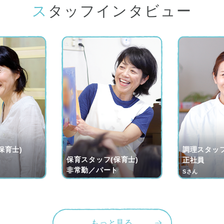
スタッフインタビュー
保育士)
調理スタッフ
保育スタッフ(保育士)
ト
正社員
非常勤／パート
Sさん
もっと見る