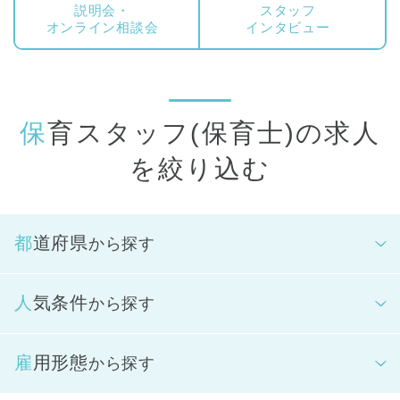
者支援、行事担当など、クラス運営に関わる全てのことを担っ
説明会・
スタッフ
ていただきます。クラス担任は複数担任制となるため、同僚と
オンライン相談会
インタビュー
協力しながら保育を実践していきます。
パート・アルバイトの方には、正社員保育スタッフをサポート
し、朝の受け入れから昼にかけて、もしくは夕方から夜の延長
時間帯を中心に保育に携わっていただきます。また、縫い物な
保育スタッフ(保育士)の求人
どの製作や、保育室のお掃除やお洗濯、おもちゃの清掃などの
周辺業務もお願いしています。
を絞り込む
こどもたちにとっては、安心して過ごせる保育園にいるおとな
の一人です。スタッフ間のチームワークを大切にしながら、そ
の子らしい成長を見守っていきます。
都道府県
から探す
人気条件
から探す
雇用形態
から探す