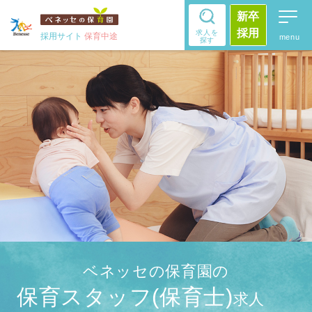
新卒
採用
求人を
採用サイト
保育中途
探す
ベネッセの保育園の
保育スタッフ(保育士)
求人