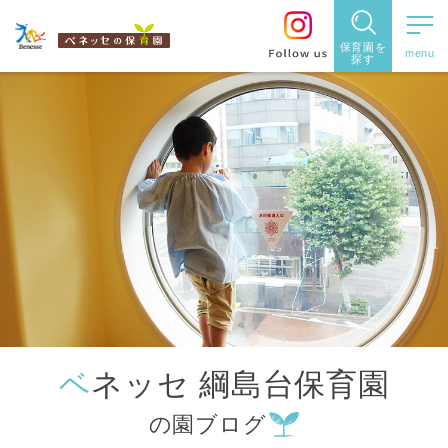
保育園を
探す
保育園
を探す
住所・駅
名
から探
す
ベネッセ 綱島台保育園
都道府県
の園ブログ
から探す