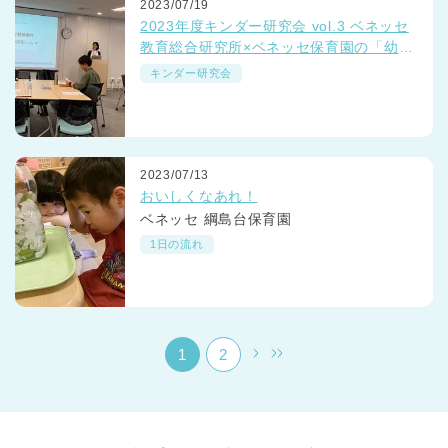
2023/07/19
2023年度キンダー研究会 vol.3 ベネッセ
教育総合研究所×ベネッセ保育園の「幼小
接続期の思考力研究」レポート
キンダー研究会
千葉県
2023/07/13
千葉県 全域
(
おいしくなあれ！
ベネッセ 綱島台保育園
埼玉県
埼玉県 全域
(
1日の流れ
兵庫県
兵庫県 全域
(
1
2