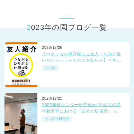
東京都
東京都 全域
(
2023年の園ブログ一覧
2023/12/26
【ベネッセの保育園にご友人・お知り合
いがいらっしゃる方にお知らせ】ベネッ
セの保育園でいっしょに働きませんか？
その他
☺💛☺
2023/12/25
2023年度キンダー研究会vol.6 幼児の異
年齢保育における「自分の居場所」っ
て？
キンダー研究会