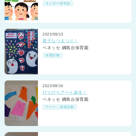
い」って？
キンダー研究会
2023/09/13
親子なつまつり！
ベネッセ 綱島台保育園
年間行事
2023/08/16
びりびりアート誕生！
ベネッセ 綱島台保育園
アート・表現活動
神奈川県
神奈川県 全域