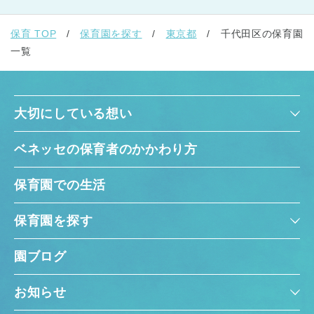
保育 TOP
保育園を探す
東京都
千代田区の保育園
一覧
大切にしている想い
千葉県
千葉県 全域
(
ベネッセの保育者のかかわり方
埼玉県
埼玉県 全域
(
保育園での生活
兵庫県
兵庫県 全域
(
保育園を探す
園ブログ
お知らせ