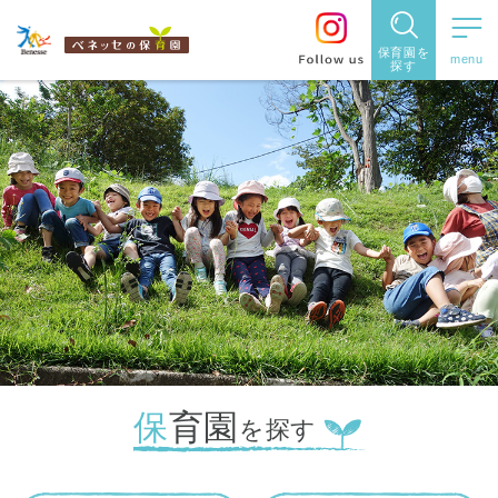
住所・駅名
都道府県
から探す
から探す
保育園を
閉じる
閉じる
探す
保育園
を探す
東京都
住所や駅名を入力
住所・駅
神奈川県
名
から探
す
検索する
千葉県
埼玉県
保育園
都道府県
を探す
兵庫県
から探す