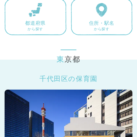
東京都
東京都 全域
(
都道府県
住所・駅名
から探す
から探す
東京都
千代田区の保育園