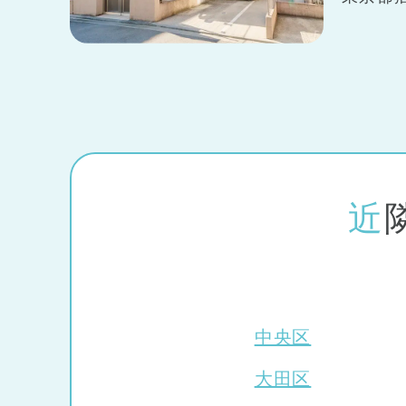
東京都
東京都 全域
(44
住所や駅名を入力
中央区
大田区