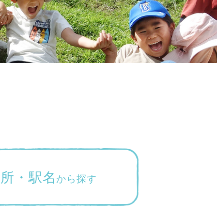
杉並区
(3)
板橋区
(3)
三鷹市
(2)
調布市
(1)
千代田区
(1)
豊島区
(2)
住所・駅名
から探す