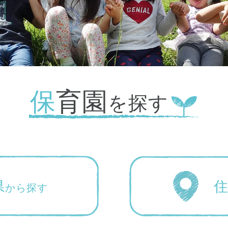
大田区
(4)
世田谷区
(1)
渋谷区
(2)
練馬区
(7)
足立区
(1)
葛飾区
(1)
国分寺市
(1)
狛江市
(1)
北区
(1)
保育園
江東区
(1)
町田市
(1)
江戸川区
(1)
を探す
横浜市
(11)
川崎市
(9)
横須賀市
(3)
浦安市
(1)
県
から探す
朝霞市
(1)