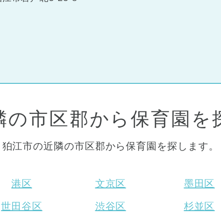
都道府県
から探す
)
中央区
(3)
港区
(1)
文京
品川区
(1)
大田区
(4)
世田谷
近隣の市区郡から保育園を
杉並区
(3)
板橋区
(3)
練馬
住所・駅名
から探す
狛江市の近隣の市区郡から保育園を探します。
葛飾区
(1)
三鷹市
(2)
調布
狛江市
(1)
北区
(1)
千代田
港区
文京区
墨田区
江東区
(1)
町田市
(1)
江戸川
世田谷区
渋谷区
杉並区