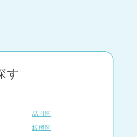
閉じる
区
(3)
墨田区
(2)
区
(1)
渋谷区
(2)
探す
区
(7)
足立区
(1)
閉じる
市
(1)
国分寺市
(1)
区
(1)
豊島区
(2)
品川区
検索する
区
(1)
板橋区