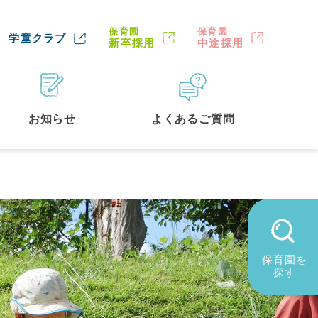
保育園
保育園
学童クラブ
新卒採用
中途採用
お知らせ
よくあるご質問
保育園を
探す
墨田区
(2)
品川区
(1)