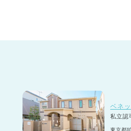
兵庫県
兵庫県 全域
(2)
ベネッ
私立認
東京都狛