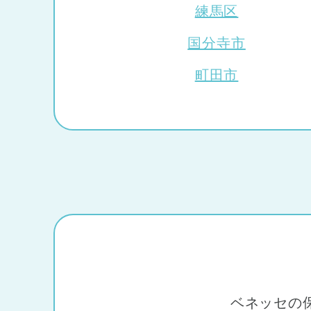
練馬区
神奈川県
神奈川県 全域
(2
国分寺市
千葉県
千葉県 全域
(1)
町田市
埼玉県
埼玉県 全域
(1)
兵庫県
兵庫県 全域
(2)
ベネッセの