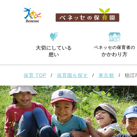
ベネッセの保育者の
大切にしている
住所・駅名
から探す
かかわり方
想い
保育 TOP
保育園を探す
東京都
狛江
都道府県
から探す
東京都
東京都 全域
(44)