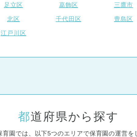
足立区
葛飾区
三鷹市
3)
横浜市
(11)
川崎市
(9)
横須賀
北区
千代田区
豊島区
浦安市
(1)
江戸川区
朝霞市
(1)
神戸市
(1)
芦屋市
(1)
都道府県から探す
保育園では、以下5つのエリアで保育園の運営を