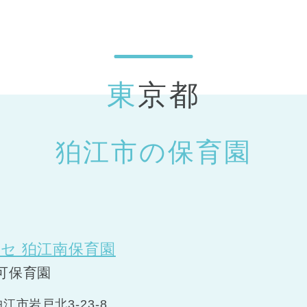
神戸市
(1)
芦屋市
(1)
東京都
狛江市の保育園
セ 狛江南保育園
可保育園
江市岩戸北3‐23‐8