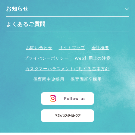
お知らせ
よくあるご質問
お問い合わせ
サイトマップ
会社概要
千葉県
千葉県 全域
(
プライバシーポリシー
Web利用上の注意
カスタマーハラスメントに対する基本方針
埼玉県
埼玉県 全域
(
保育園中途採用
保育園新卒採用
兵庫県
兵庫県 全域
(