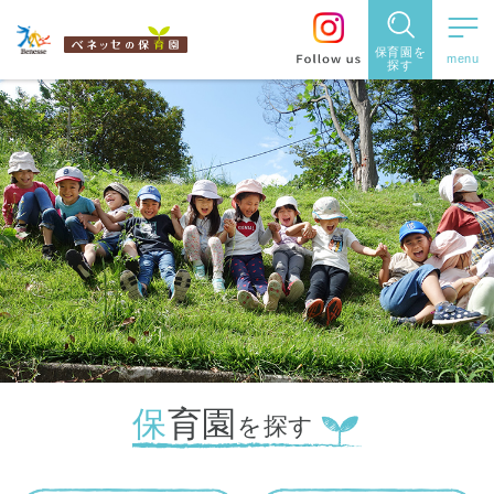
住所・駅名
都道府県
から探す
から探す
保育園を
閉じる
閉じる
探す
保育園
を探す
東京都
住所や駅名を入力
住所・駅
神奈川県
名
から探
す
検索する
千葉県
埼玉県
保育園
都道府県
を探す
兵庫県
から探す