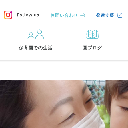
お問い合わせ
発達支援
保育園
を探す
保育園での生活
園ブログ
検索する
中央区
(3)
港区
(1)
文京区
(3)