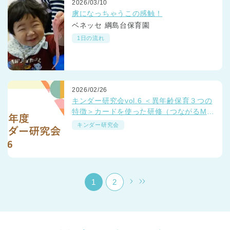
2026/03/10
虜になっちゃうこの感触！
ベネッセ 綱島台保育園
1日の流れ
千葉県
2026/02/26
千葉県 全域
(
キンダー研究会vol.6 ＜異年齢保育３つの
特徴＞カードを使った研修（つながるMT
G）
埼玉県
埼玉県 全域
(
キンダー研究会
兵庫県
兵庫県 全域
(
1
2