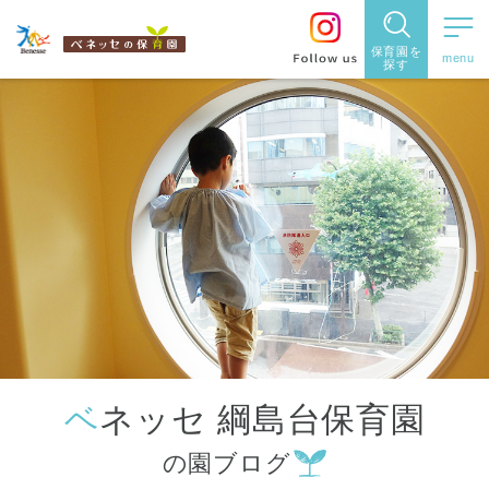
保育園を
探す
保育園
を探す
住所・駅
名
から探
す
ベネッセ 綱島台保育園
都道府県
の園ブログ
から探す