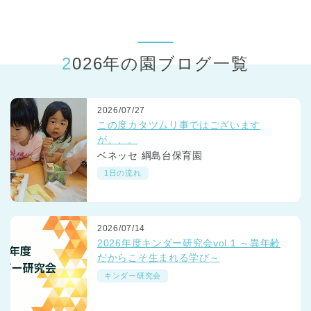
東京都
東京都 全域
(
2026年の園ブログ一覧
2026/07/27
この度カタツムリ事ではございます
が、、。
ベネッセ 綱島台保育園
1日の流れ
2026/07/14
2026年度キンダー研究会vol.1 ～異年齢
だからこそ生まれる学び～
キンダー研究会