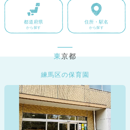
東京都
東京都 全域
(
都道府県
住所・駅名
から探す
から探す
東京都
練馬区の保育園