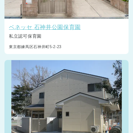
ベネッセ 石神井公園保育園
私立認可保育園
東京都練馬区石神井町5-2-23
千葉県
千葉県 全域
(
埼玉県
埼玉県 全域
(
兵庫県
兵庫県 全域
(