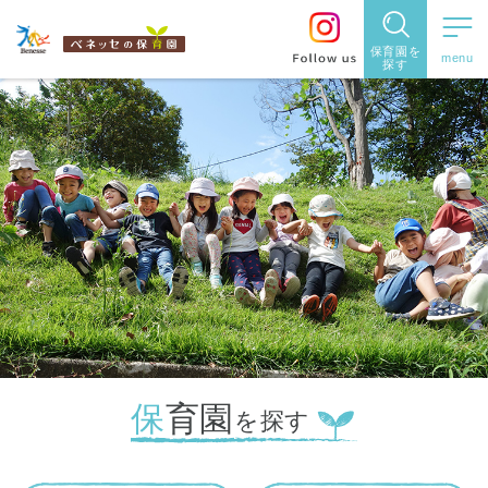
住所・駅名
都道府県
から探す
から探す
保育園を
閉じる
閉じる
探す
保育園
を探す
東京都
住所や駅名を入力
住所・駅
神奈川県
名
から探
す
検索する
千葉県
埼玉県
保育園
都道府県
を探す
兵庫県
から探す