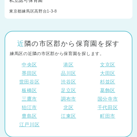
私立認可保育園
東京都練馬区高野台1-3-8
近隣の市区郡から保育園を探す
練馬区の近隣の市区郡から保育園を探します。
中央区
港区
文京区
墨田区
品川区
大田区
世田谷区
渋谷区
杉並区
板橋区
足立区
葛飾区
三鷹市
調布市
国分寺市
狛江市
北区
千代田区
豊島区
江東区
町田市
江戸川区