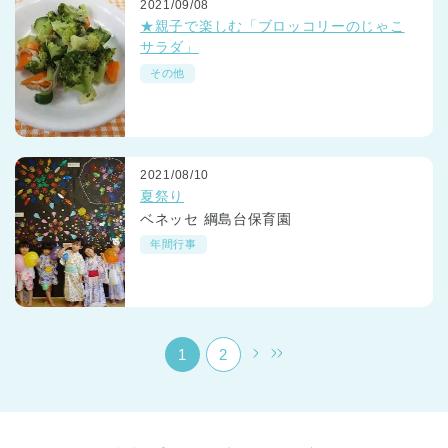
2021/09/08
★親子で楽しむ「ブロッコリーのじゃこ
サラダ」
その他
千葉県
2021/08/10
千葉県 全域
(
夏祭り
ベネッセ 綱島台保育園
埼玉県
埼玉県 全域
(
年間行事
兵庫県
兵庫県 全域
(
1
2