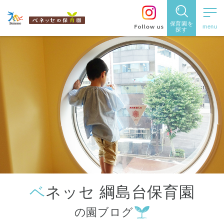
保育園を
探す
保育園
を探す
住所・駅
名
から探
す
ベネッセ 綱島台保育園
都道府県
の園ブログ
から探す