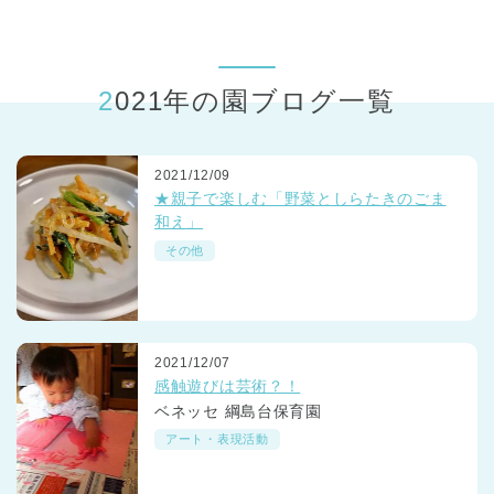
東京都
東京都 全域
(
2021年の園ブログ一覧
2021/12/09
★親子で楽しむ「野菜としらたきのごま
和え」
その他
2021/12/07
感触遊びは芸術？！
ベネッセ 綱島台保育園
アート・表現活動