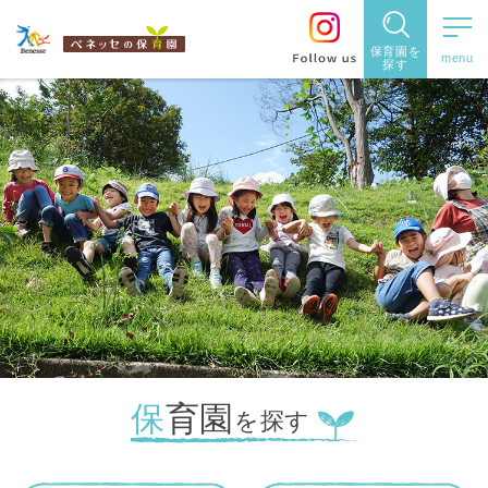
住所・駅名
都道府県
から探す
から探す
保育園を
閉じる
閉じる
探す
保育園
を探す
東京都
住所や駅名を入力
住所・駅
神奈川県
名
から探
す
検索する
千葉県
埼玉県
保育園
都道府県
を探す
兵庫県
から探す