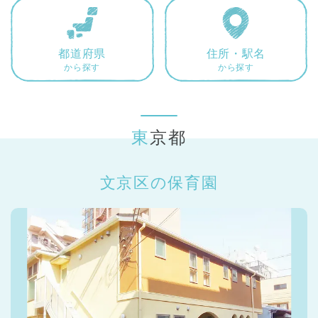
東京都
東京都 全域
(
都道府県
住所・駅名
から探す
から探す
東京都
文京区の保育園