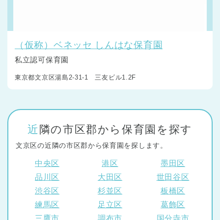
（仮称）ベネッセ しんはな保育園
私立認可保育園
東京都文京区湯島2-31-1 三友ビル1.2F
千葉県
千葉県 全域
(
埼玉県
埼玉県 全域
(
近隣の市区郡から保育園を探す
文京区の近隣の市区郡から保育園を探します。
兵庫県
兵庫県 全域
(
中央区
港区
墨田区
品川区
大田区
世田谷区
渋谷区
杉並区
板橋区
練馬区
足立区
葛飾区
三鷹市
調布市
国分寺市