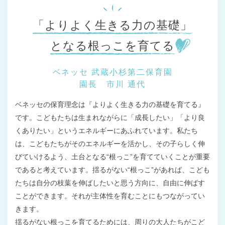
東京都
東京都 全域
(
「よりよく生きる力の基礎」
となる根っこを育てる
ベネッセ 武蔵小杉第二保育園
園長 市川 通代
ベネッセの保育理念は『よりよく生きる力の基礎を育てる』
です。こどもたちは生まれながらに「成長したい」「より良
くありたい」というエネルギーにあふれています。私たち
は、こどもたちがそのエネルギーを活かし、その子らしく伸
びていけるよう、土台となる“根っこ”を育てていくことが重要
であると考えています。揺るがない“根っこ”があれば、こども
たちは自分の枝葉を伸ばしたいと思う方向に、自由に伸ばす
ことができます。それが主体性を育むことにもつながってい
きます。
揺るがない根っこを育てるためには、周りの大人たちがこど