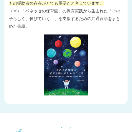
もの援助者の存在がとても重要だと考えています。
（※）「ベネッセの保育園」の保育実践から生まれた「その
子らしく、伸びていく。」を支援するための共通言語をまと
めた書籍。
千葉県
千葉県 全域
(
埼玉県
埼玉県 全域
(
兵庫県
兵庫県 全域
(