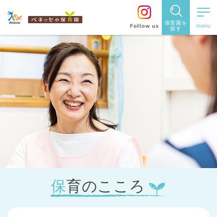
保育園を
探す
保育園
を探す
住所・駅
名
から探
す
保育のこころ
都道府県
から探す