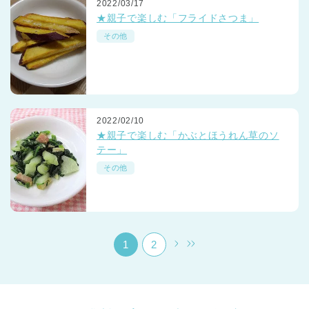
2022/03/17
★親子で楽しむ「フライドさつま」
その他
千葉県
2022/02/10
千葉県 全域
(
★親子で楽しむ「かぶとほうれん草のソ
テー」
埼玉県
埼玉県 全域
(
その他
兵庫県
兵庫県 全域
(
1
2