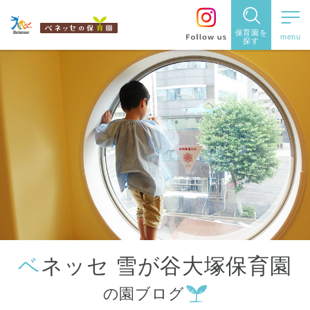
保育園を
探す
保育園
を探す
住所・駅
名
から探
す
ベネッセ 雪が谷大塚保育園
都道府県
の園ブログ
から探す