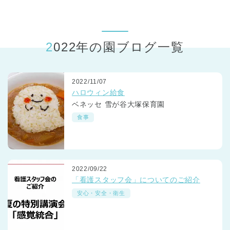
東京都
東京都 全域
(
2022年の園ブログ一覧
2022/11/07
ハロウィン給食
ベネッセ 雪が谷大塚保育園
食事
2022/09/22
「看護スタッフ会」についてのご紹介
安心・安全・衛生