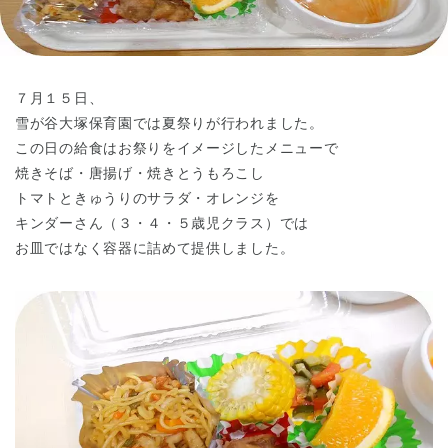
東京都
東京都 全域
(
７月１５日、
雪が谷大塚保育園では夏祭りが行われました。
この日の給食はお祭りをイメージしたメニューで
焼きそば・唐揚げ・焼きとうもろこし
トマトときゅうりのサラダ・オレンジを
キンダーさん（３・４・５歳児クラス）では
お皿ではなく容器に詰めて提供しました。