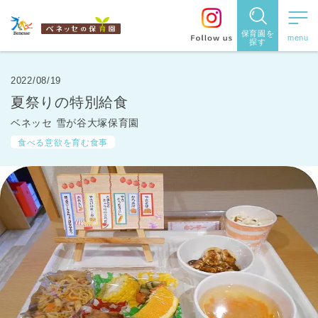
保育園を
探す
保育園
を探す
2022/08/19
夏祭りの特別給食
住所・駅
ベネッセ 雪が谷大塚保育園
名
から探
食べる意欲を育む食事
す
都道府県
から探す