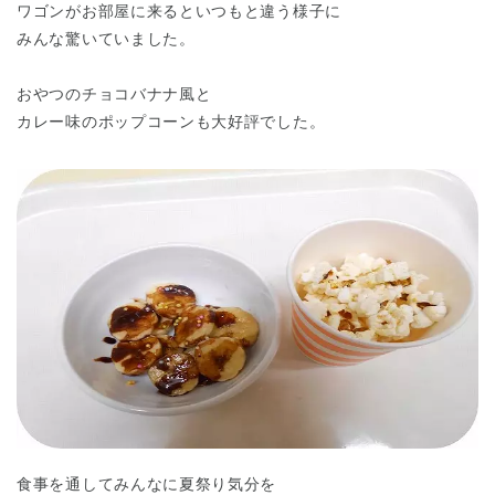
ワゴンがお部屋に来るといつもと違う様子に
みんな驚いていました。
おやつのチョコバナナ風と
カレー味のポップコーンも大好評でした。
千葉県
千葉県 全域
(
埼玉県
埼玉県 全域
(
兵庫県
兵庫県 全域
(
食事を通してみんなに夏祭り気分を