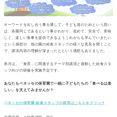
キーワードを出し合う事を通して、子ども達のためという思い
は、各園同じであるという事がわかり、改めて、安全で、美味
しく、楽しい食事を提供できるようこれからも学んでいきたい
という感想や、他の園の給食スタッフの様々な意見を聞くこと
千葉県
千葉県 全域
(
で、講演内容の理解が深まったとという感想もありました。
埼玉県
埼玉県 全域
(
来月は、「食育」に関連するテーマ別講演と連動した給食スタ
ッフ向けの研修を実施予定です。
兵庫県
兵庫県 全域
(
あなたもベネッセの保育園で一緒に子どもたちの「食べるは楽
しい」を支えてみませんか？
ベネッセの保育園 給食スタッフの採用はこちらをクリック