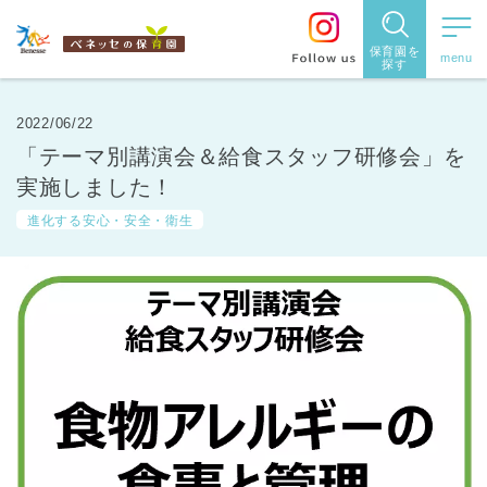
保育園を
探す
保育園
を探す
2022/06/22
「テーマ別講演会＆給食スタッフ研修会」を
住所・駅
実施しました！
名
から探
進化する安心・安全・衛生
す
都道府県
から探す