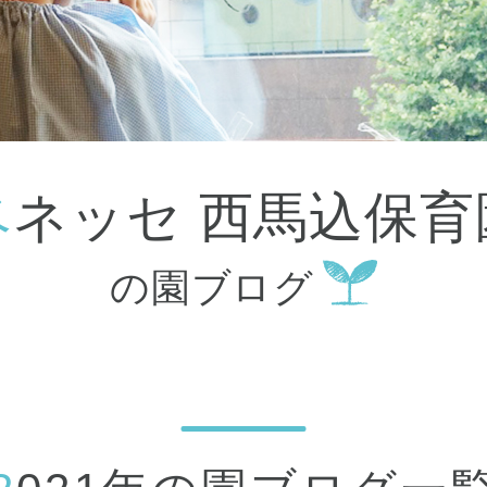
大田区
(4)
世田谷区
(1)
渋谷区
(2)
練馬区
(7)
足立区
(1)
葛飾区
(1)
国分寺市
(1)
狛江市
(1)
北区
(1)
ベネッセ 西馬込保育
江東区
(1)
町田市
(1)
江戸川区
(1)
の園ブログ
横浜市
(11)
川崎市
(9)
横須賀市
(3)
浦安市
(1)
朝霞市
(1)