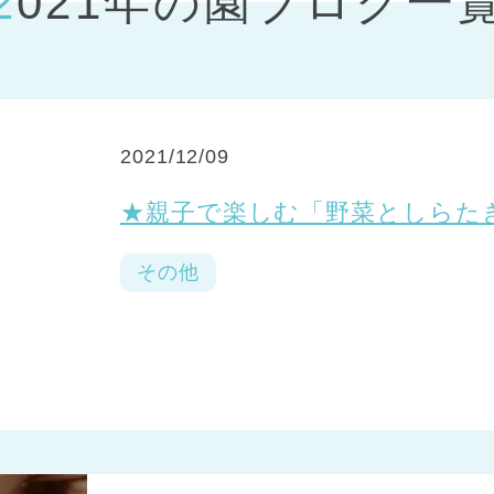
2021年の園ブログ一
神戸市
(1)
芦屋市
(1)
2021/12/09
★親子で楽しむ「野菜としらた
その他