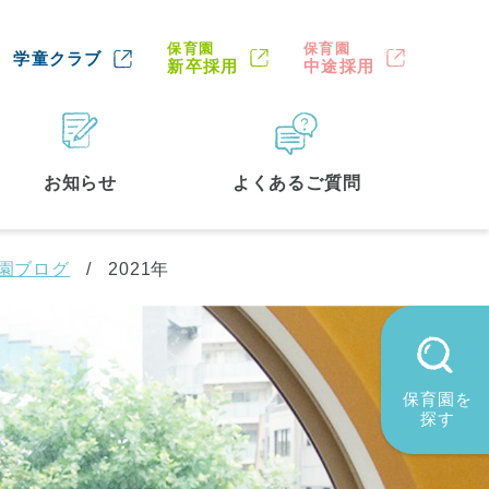
保育園
保育園
学童クラブ
新卒採用
中途採用
お知らせ
よくあるご質問
園ブログ
2021年
保育園を
探す
墨田区
(2)
品川区
(1)