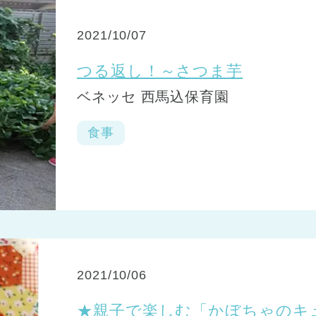
2021/10/07
つる返し！～さつま芋
ベネッセ 西馬込保育園
食事
2021/10/06
★親子で楽しむ「かぼちゃのキ