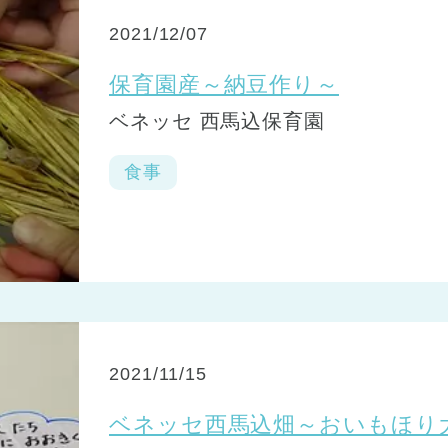
2021/12/07
保育園産～納豆作り～
ベネッセ 西馬込保育園
食事
2021/11/15
ベネッセ西馬込畑～おいもほり