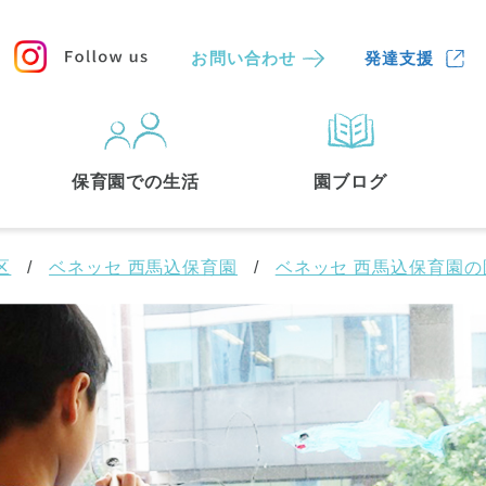
お問い合わせ
発達支援
保育園
を探す
保育園での生活
園ブログ
検索する
区
ベネッセ 西馬込保育園
ベネッセ 西馬込保育園の
中央区
(3)
港区
(1)
文京区
(3)