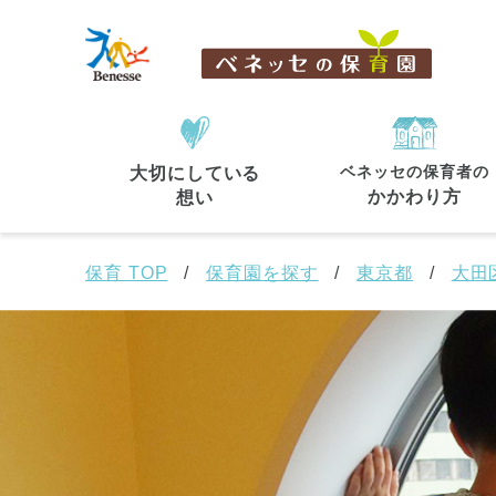
ベネッセの保育者の
大切にしている
住所・駅名
から探す
かかわり方
想い
保育 TOP
保育園を探す
東京都
大田
都道府県
から探す
東京都
東京都 全域
(44)