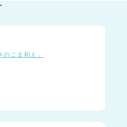
覧
きのごま和え」