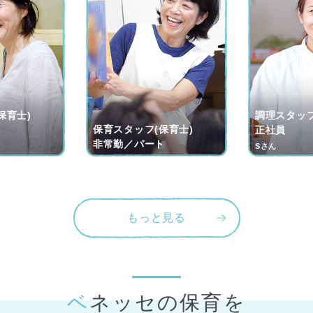
保育士)
調理スタッフ
保育スタッフ(保育士)
ト
正社員
非常勤／パート
Sさん
もっと見る
ベネッセの保育
を