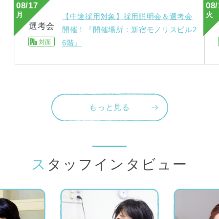
08/17
08/
月
火
【中途採用対象】採用説明会＆選考会
選考会
開催！『開催場所：新宿モノリスビル2
対面
6階』
もっと見る
スタッフインタビュー