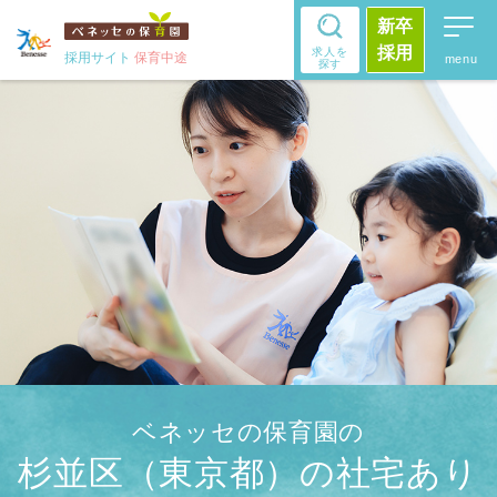
新卒
採用
求人を
採用サイト
保育中途
探す
ベネッセの保育園の
杉並区（東京都）の社宅あり