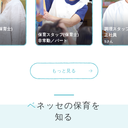
保育士)
調理スタッフ
保育スタッフ(保育士)
ト
正社員
非常勤／パート
Sさん
もっと見る
ベネッセの保育
を
知る