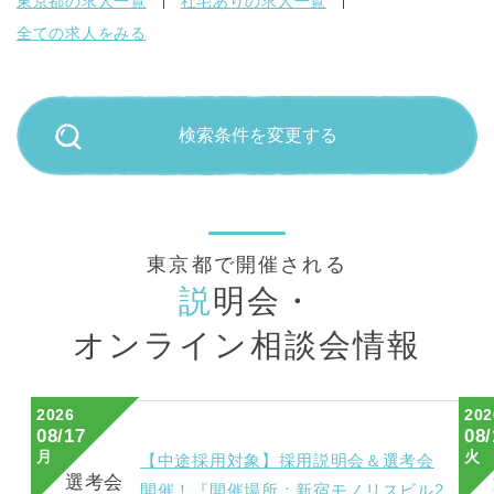
東京都の求人一覧
社宅ありの求人一覧
全ての求人をみる
検索条件を変更する
東京都で開催される
説
明会・
オンライン相談会情報
2026
202
08/17
08/
月
火
【中途採用対象】採用説明会＆選考会
選考会
開催！『開催場所：新宿モノリスビル2