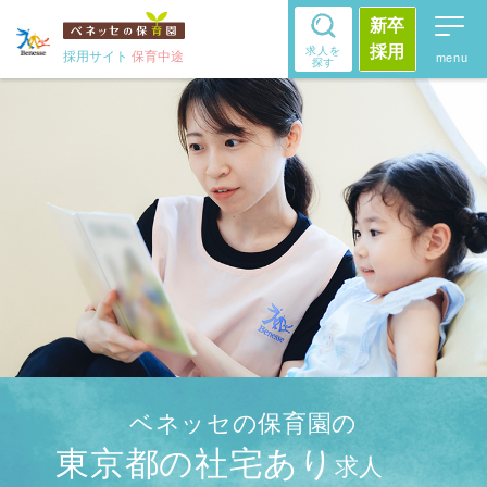
新卒
採用
求人を
採用サイト
保育中途
探す
ベネッセの保育園の
東京都の社宅あり
求人