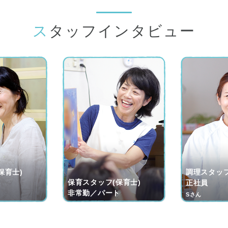
スタッフインタビュー
保育士)
調理スタッフ
保育スタッフ(保育士)
ト
正社員
非常勤／パート
Sさん