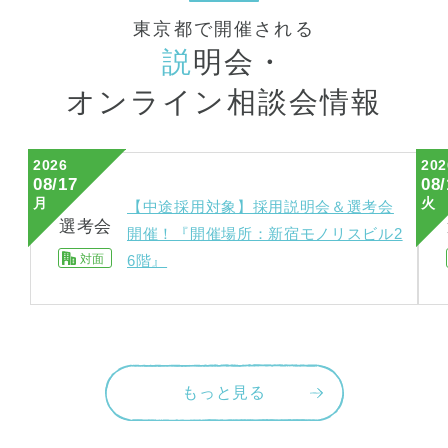
東京都で開催される
説
明会・
オンライン相談会情報
2026
202
08/17
08/
月
火
【中途採用対象】採用説明会＆選考会
選考会
開催！『開催場所：新宿モノリスビル2
対面
6階』
もっと見る