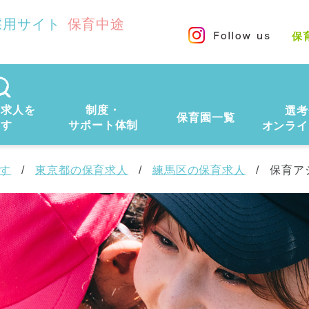
採用サイト
保育中途
保
の求人を
制度・
選考
保育園一覧
探す
サポート体制
オンライ
す
東京都の保育求人
練馬区の保育求人
保育ア