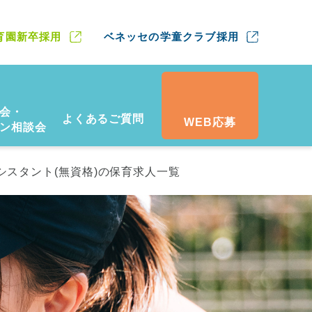
育園新卒採用
ベネッセの学童クラブ採用
会・
よくあるご質問
WEB応募
ン相談会
シスタント(無資格)の保育求人一覧