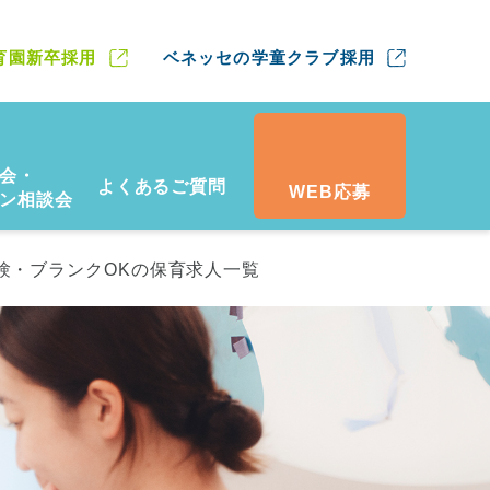
育園新卒採用
ベネッセの学童クラブ採用
会・
よくあるご質問
WEB応募
ン相談会
験・ブランクOKの保育求人一覧