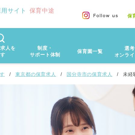
採用サイト
保育中途
保
の求人を
制度・
選考
保育園一覧
探す
サポート体制
オンライ
す
東京都の保育求人
国分寺市の保育求人
未経