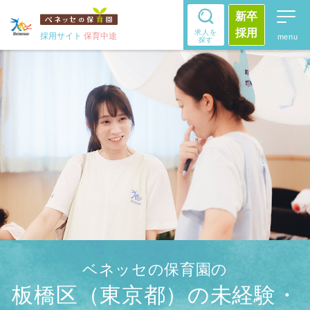
新卒
採用
求人を
採用サイト
保育中途
探す
ベネッセの保育園の
板橋区（東京都）の未経験・