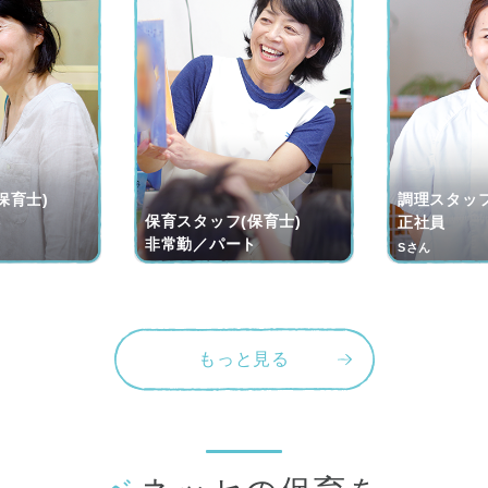
保育士)
調理スタッフ
保育スタッフ(保育士)
ト
正社員
非常勤／パート
Sさん
もっと見る