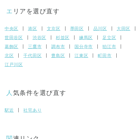
エリアを選び直す
中央区
港区
文京区
墨田区
品川区
大田区
世田谷区
渋谷区
杉並区
練馬区
足立区
葛飾区
三鷹市
調布市
国分寺市
狛江市
北区
千代田区
豊島区
江東区
町田市
江戸川区
人気条件を選び直す
駅近
社宅あり
関連リンク