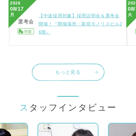
2026
202
08/17
08/
月
火
【中途採用対象】採用説明会＆選考会
選考会
開催！『開催場所：新宿モノリスビル2
対面
6階』
もっと見る
スタッフインタビュー