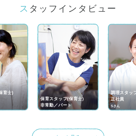
スタッフインタビュー
保育士)
調理スタッフ
保育スタッフ(保育士)
ト
正社員
非常勤／パート
Sさん