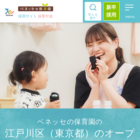
新卒
採用
求人を
採用サイト
保育中途
探す
ベネッセの保育園の
江戸川区（東京都）のオープ