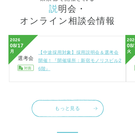
説
明会・
オンライン相談会情報
2026
202
08/17
08/
月
火
【中途採用対象】採用説明会＆選考会
選考会
開催！『開催場所：新宿モノリスビル2
対面
6階』
もっと見る