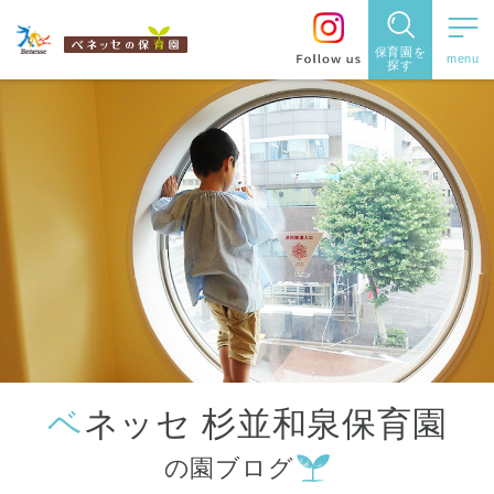
保育園を
探す
保育園
を探す
住所・駅
名
から探
す
ベネッセ 杉並和泉保育園
都道府県
の園ブログ
から探す