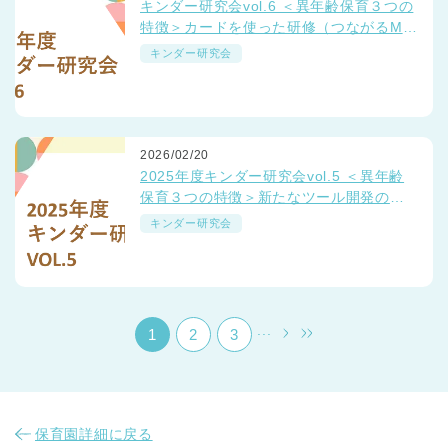
キンダー研究会vol.6 ＜異年齢保育３つの
特徴＞カードを使った研修（つながるMT
G）
キンダー研究会
2026/02/20
千葉県
2025年度キンダー研究会vol.5 ＜異年齢
千葉県 全域
(
保育３つの特徴＞新たなツール開発の取
り組み
キンダー研究会
埼玉県
埼玉県 全域
(
兵庫県
兵庫県 全域
(
...
1
2
3
保育園詳細に戻る