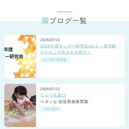
東京都
東京都 全域
(
園ブログ一覧
2026/07/14
2026年度キンダー研究会vol.1 ～異年齢
だからこそ生まれる学び～
キンダー研究会
2026/07/13
ならべる遊び
ベネッセ 杉並和泉保育園
1日の流れ