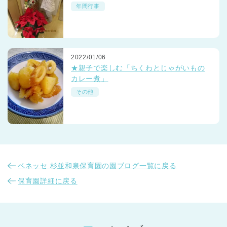
年間行事
2022/01/06
★親子で楽しむ「ちくわとじゃがいもの
カレー煮」
その他
ベネッセ 杉並和泉保育園の園ブログ一覧に戻る
保育園詳細に戻る
神奈川県
神奈川県 全域