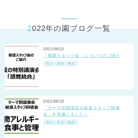
東京都
東京都 全域
(
2022年の園ブログ一覧
2022/09/22
「看護スタッフ会」についてのご紹介
安心・安全・衛生
2022/06/22
「テーマ別講演会＆給食スタッフ研修
会」を実施しました！
安心・安全・衛生