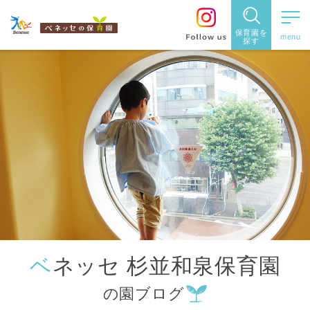
保育園を
探す
保育園
を探す
住所・駅
名
から探
す
ベネッセ 杉並和泉保育園
都道府県
の園ブログ
から探す