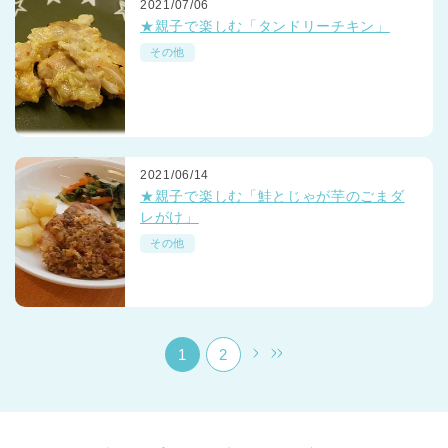
2021/07/06
★親子で楽しむ「タンドリーチキン」
その他
千葉県
2021/06/14
千葉県 全域
(
★親子で楽しむ「鮭とじゃが芋のごまダ
レがけ」
埼玉県
埼玉県 全域
(
その他
兵庫県
兵庫県 全域
(
1
2