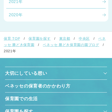
2021年
2020年
保育 TOP
保育園を探す
東京都
中央区
ベネ
ッセ 勝どき保育園
ベネッセ 勝どき保育園の園ブログ
2021年
大切にしている想い
ベネッセの保育者のかかわり方
保育園での生活
保育園を探す