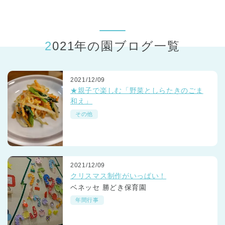
東京都
東京都 全域
(
2021年の園ブログ一覧
2021/12/09
★親子で楽しむ「野菜としらたきのごま
和え」
その他
2021/12/09
クリスマス制作がいっぱい！
ベネッセ 勝どき保育園
年間行事