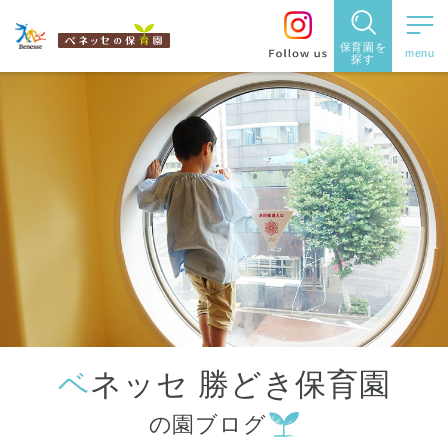
保育園を
探す
保育園
を探す
住所・駅
名
から探
す
ベネッセ 勝どき保育園
都道府県
の園ブログ
から探す