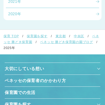
2021年
2020年
保育 TOP
保育園を探す
東京都
中央区
ベネ
ッセ 勝どき保育園
ベネッセ 勝どき保育園の園ブログ
2025年
大切にしている想い
ベネッセの保育者のかかわり方
保育園での生活
保育園を探す