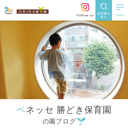
保育園を
探す
保育園
を探す
住所・駅
名
から探
す
ベネッセ 勝どき保育園
都道府県
の園ブログ
から探す