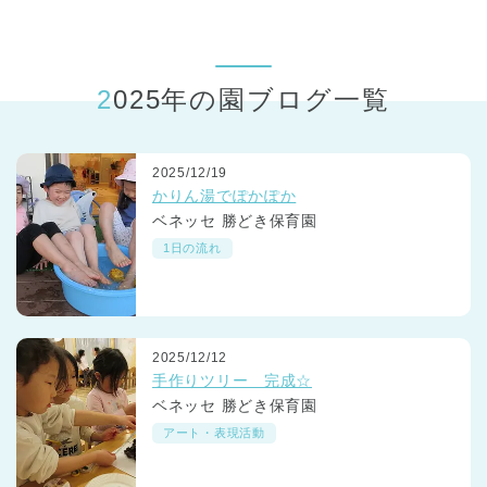
東京都
東京都 全域
(
2025年の園ブログ一覧
2025/12/19
かりん湯でぽかぽか
ベネッセ 勝どき保育園
1日の流れ
2025/12/12
手作りツリー 完成☆
ベネッセ 勝どき保育園
アート・表現活動