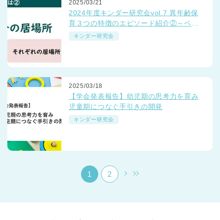
2025/03/21
2024年度キンダー研究会vol.7 異年齢保
育３つの特徴のエピソード紹介②～ベネ
ッセの保育園「つながるミーティング」
キンダー研究会
より～
千葉県
2025/03/18
千葉県 全域
(
【学会発表報告】幼児期の思考力を育み
児童期につなぐ手引きの開発
埼玉県
埼玉県 全域
(
キンダー研究会
兵庫県
兵庫県 全域
(
1
2