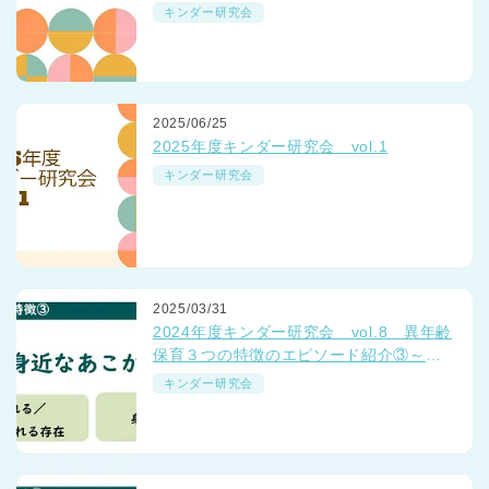
育てようとしているか」
キンダー研究会
2025/06/25
2025年度キンダー研究会 vol.1
キンダー研究会
2025/03/31
2024年度キンダー研究会 vol.8 異年齢
保育３つの特徴のエピソード紹介③～ベ
ネッセの保育園「つながるミーティン
キンダー研究会
グ」より～
神奈川県
神奈川県 全域